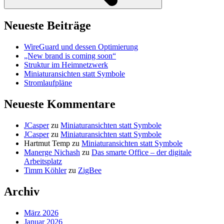
Neueste Beiträge
WireGuard und dessen Optimierung
„New brand is coming soon“
Struktur im Heimnetzwerk
Miniaturansichten statt Symbole
Stromlaufpläne
Neueste Kommentare
JCasper
zu
Miniaturansichten statt Symbole
JCasper
zu
Miniaturansichten statt Symbole
Hartmut Temp
zu
Miniaturansichten statt Symbole
Manerge Nichash
zu
Das smarte Office – der digitale
Arbeitsplatz
Timm Köhler
zu
ZigBee
Archiv
März 2026
Januar 2026