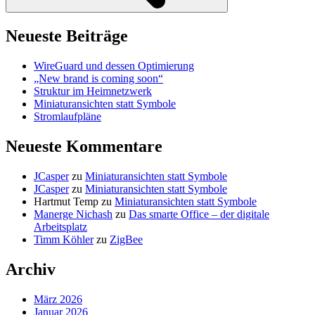
Neueste Beiträge
WireGuard und dessen Optimierung
„New brand is coming soon“
Struktur im Heimnetzwerk
Miniaturansichten statt Symbole
Stromlaufpläne
Neueste Kommentare
JCasper
zu
Miniaturansichten statt Symbole
JCasper
zu
Miniaturansichten statt Symbole
Hartmut Temp
zu
Miniaturansichten statt Symbole
Manerge Nichash
zu
Das smarte Office – der digitale
Arbeitsplatz
Timm Köhler
zu
ZigBee
Archiv
März 2026
Januar 2026