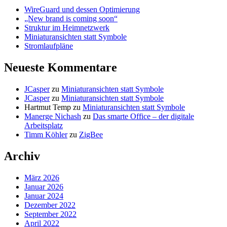
WireGuard und dessen Optimierung
„New brand is coming soon“
Struktur im Heimnetzwerk
Miniaturansichten statt Symbole
Stromlaufpläne
Neueste Kommentare
JCasper
zu
Miniaturansichten statt Symbole
JCasper
zu
Miniaturansichten statt Symbole
Hartmut Temp
zu
Miniaturansichten statt Symbole
Manerge Nichash
zu
Das smarte Office – der digitale
Arbeitsplatz
Timm Köhler
zu
ZigBee
Archiv
März 2026
Januar 2026
Januar 2024
Dezember 2022
September 2022
April 2022