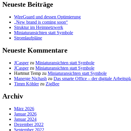
Neueste Beiträge
WireGuard und dessen Optimierung
„New brand is coming soon“
Struktur im Heimnetzwerk
Miniaturansichten statt Symbole
Stromlaufpläne
Neueste Kommentare
JCasper
zu
Miniaturansichten statt Symbole
JCasper
zu
Miniaturansichten statt Symbole
Hartmut Temp
zu
Miniaturansichten statt Symbole
Manerge Nichash
zu
Das smarte Office – der digitale Arbeitspl
Timm Köhler
zu
ZigBee
Archiv
März 2026
Januar 2026
Januar 2024
Dezember 2022
September 2022