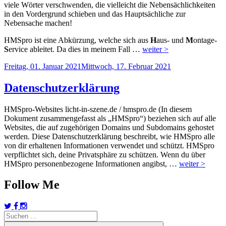
viele Wörter verschwenden, die vielleicht die Nebensächlichkeiten
in den Vordergrund schieben und das Hauptsächliche zur
Nebensache machen!
HMSpro ist eine Abkürzung, welche sich aus
H
aus- und
M
ontage-
S
ervice ableitet. Da dies in meinem Fall …
weiter >
Veröffentlicht
Freitag, 01. Januar 2021
Mittwoch, 17. Februar 2021
am
Datenschutzerklärung
HMSpro-Websites licht-in-szene.de / hmspro.de (In diesem
Dokument zusammengefasst als „HMSpro“) beziehen sich auf alle
Websites, die auf zugehörigen Domains und Subdomains gehostet
werden. Diese Datenschutzerklärung beschreibt, wie HMSpro alle
von dir erhaltenen Informationen verwendet und schützt. HMSpro
verpflichtet sich, deine Privatsphäre zu schützen. Wenn du über
HMSpro personenbezogene Informationen angibst, …
weiter >
Follow Me
Suchen
nach: