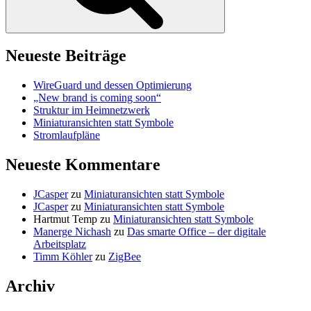
Neueste Beiträge
WireGuard und dessen Optimierung
„New brand is coming soon“
Struktur im Heimnetzwerk
Miniaturansichten statt Symbole
Stromlaufpläne
Neueste Kommentare
JCasper
zu
Miniaturansichten statt Symbole
JCasper
zu
Miniaturansichten statt Symbole
Hartmut Temp
zu
Miniaturansichten statt Symbole
Manerge Nichash
zu
Das smarte Office – der digitale
Arbeitsplatz
Timm Köhler
zu
ZigBee
Archiv