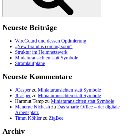
Neueste Beiträge
WireGuard und dessen Optimierung
„New brand is coming soon“
Struktur im Heimnetzwerk
Miniaturansichten statt Symbole
Stromlaufpläne
Neueste Kommentare
JCasper
zu
Miniaturansichten statt Symbole
JCasper
zu
Miniaturansichten statt Symbole
Hartmut Temp
zu
Miniaturansichten statt Symbole
Manerge Nichash
zu
Das smarte Office – der digitale
Arbeitsplatz
Timm Köhler
zu
ZigBee
Archiv