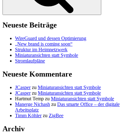
Neueste Beiträge
WireGuard und dessen Optimierung
„New brand is coming soon“
Struktur im Heimnetzwerk
Miniaturansichten statt Symbole
Stromlaufpläne
Neueste Kommentare
JCasper
zu
Miniaturansichten statt Symbole
JCasper
zu
Miniaturansichten statt Symbole
Hartmut Temp
zu
Miniaturansichten statt Symbole
Manerge Nichash
zu
Das smarte Office – der digitale
Arbeitsplatz
Timm Köhler
zu
ZigBee
Archiv